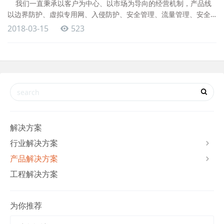
我们一直秉承以客户为中心、以市场为导向的经营机制，产品线
以边界防护、虚拟专用网、入侵防护、安全管理、流量管理、安全
审计、安全风险评估为主。不论是中小型企业，还是大型互联网数
2018-03-15
523
据中心，均能根据不同客户的需求提供高品质的信息安全产品、专
业化的信息安全服务，以及面向客户应用的信息安全整体解决方
案。 网络安全-多年技术沉淀，打造您身边可信赖的
解决方案
行业解决方案
产品解决方案
工程解决方案
为你推荐